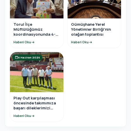
Torul İlçe
Gümüşhane Yerel
Müftülüğümüz
Yönetimler Birliği’nin
koordinasyonunda 4-6
olağan toplantısı
yaş Kur’an Kursu yıl
Haberi Oku
arrow_right_alt
Haberi Oku
arrow_right_alt
sonu programına
katıldı.
calendar_today
6 Haziran 2026
Play Out karşılaşması
öncesinde takımımıza
başarı dileklerimizi
ilettik.
Haberi Oku
arrow_right_alt