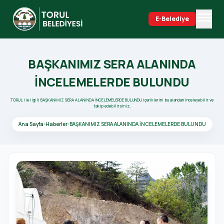
menu
E-Belediye
search
BAŞKANIMIZ SERA ALANINDA
İNCELEMELERDE BULUNDU
TORUL ile ilgili BAŞKANIMIZ SERA ALANINDA İNCELEMELERDE BULUNDU içeriklerini bu alandan inceleyebilir ve
takip edebilirsiniz.
Ana Sayfa
Haberler
BAŞKANIMIZ SERA ALANINDA İNCELEMELERDE BULUNDU