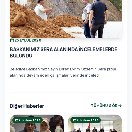
calendar_month
25 EYLÜL 2020
BAŞKANIMIZ SERA ALANINDA İNCELEMELERDE
BULUNDU
Belediye Başkanımız Sayın Evren Evrim Özdemir, Sera proje
alanında devam eden çalışmaları yerinde inceledi.
Diğer Haberler
arrow_forward
TÜMÜNÜ GÖR
calendar_today
calendar_today
9 Haziran 2026
9 Haziran 2026