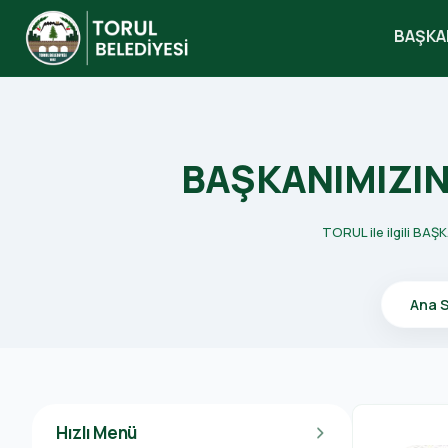
BAŞKA
search
BAŞKANIMIZIN
TORUL ile ilgili BA
Ana 
Hızlı Menü