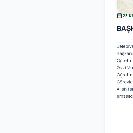
calendar_month
23 K
BAŞ
Belediy
Başkanım
Öğretmen
Gazi Mu
Öğretme
Görevle
Allah'ta
emsalidi