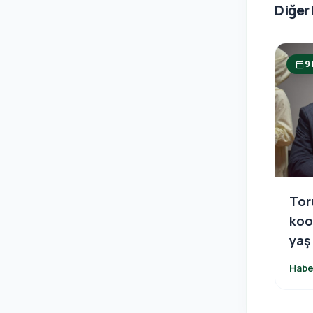
Diğer
9
calendar_today
Tor
koo
yaş
pro
Habe