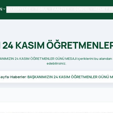
N
BELEDİYEMİZ
TORUL
FAALİYET
GÜNCEL
HİZMET R
keyboard_arrow_down
keyboard_arrow_down
keyboard_arrow_down
keyboard_arrow_down
keyboard_arrow_down
 24 KASIM ÖĞRETMENLE
ŞKANIMIZIN 24 KASIM ÖĞRETMENLER GÜNÜ MESAJI içeriklerini bu alandan in
edebilirsiniz.
Sayfa
Haberler
BAŞKANIMIZIN 24 KASIM ÖĞRETMENLER GÜNÜ M