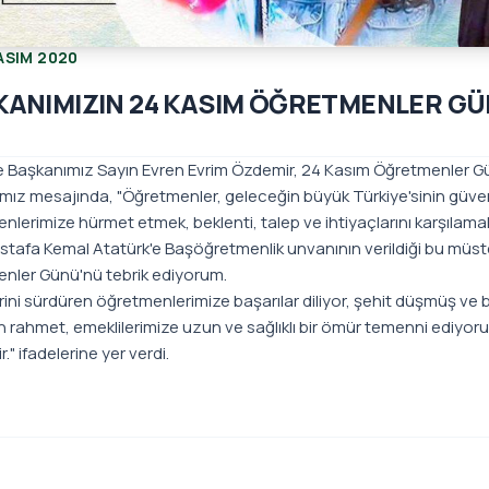
ASIM 2020
KANIMIZIN 24 KASIM ÖĞRETMENLER GÜ
e Başkanımız Sayın Evren Evrim Özdemir, 24 Kasım Öğretmenler G
ız mesajında, "Öğretmenler, geleceğin büyük Türkiye'sinin güvencel
lerimize hürmet etmek, beklenti, talep ve ihtiyaçlarını karşılamak 
stafa Kemal Atatürk'e Başöğretmenlik unvanının verildiği bu mü
nler Günü'nü tebrik ediyorum.
rini sürdüren öğretmenlerimize başarılar diliyor, şehit düşmüş ve
n rahmet, emeklilerimize uzun ve sağlıklı bir ömür temenni ediyorum
r." ifadelerine yer verdi.