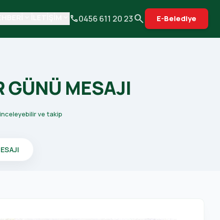
search
EHBERİ
İLETİŞİM
keyboard_arrow_down
keyboard_arrow_down
phone
0456 611 20 23
E-Belediye
R GÜNÜ MESAJI
celeyebilir ve takip
ESAJI