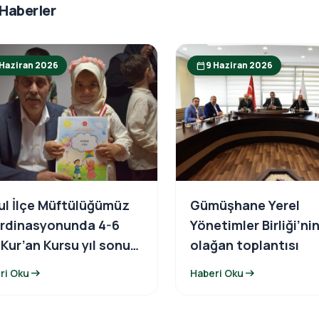
 Haberler
 Haziran 2026
9 Haziran 2026
calendar_today
ul İlçe Müftülüğümüz
Gümüşhane Yerel
rdinasyonunda 4-6
Yönetimler Birliği’ni
 Kur’an Kursu yıl sonu
olağan toplantısı
gramına katıldı.
arrow_right_alt
arrow_right_alt
ri Oku
Haberi Oku