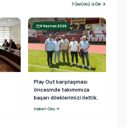
arrow_forward
TÜMÜNÜ GÖR
6 Haziran 2026
calendar_today
Play Out karşılaşması
n
öncesinde takımımıza
başarı dileklerimizi ilettik.
arrow_right_alt
Haberi Oku