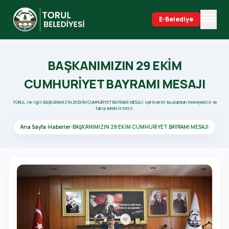
menu
E-Belediye
search
BAŞKANIMIZIN 29 EKİM
CUMHURİYET BAYRAMI MESAJI
TORUL ile ilgili BAŞKANIMIZIN 29 EKİM CUMHURİYET BAYRAMI MESAJI içeriklerini bu alandan inceleyebilir ve
takip edebilirsiniz.
Ana Sayfa
Haberler
BAŞKANIMIZIN 29 EKİM CUMHURİYET BAYRAMI MESAJI