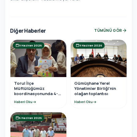
Diğer Haberler
arrow_forward
TÜMÜNÜ GÖR
calendar_today
calendar_today
9 Haziran 2026
9 Haziran 2026
Torul İlçe
Gümüşhane Yerel
Müftülüğümüz
Yönetimler Birliği’nin
koordinasyonunda 4-6
olağan toplantısı
yaş Kur’an Kursu yıl
Haberi Oku
arrow_right_alt
Haberi Oku
arrow_right_alt
sonu programına
katıldı.
calendar_today
6 Haziran 2026