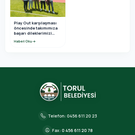
Play Out karşılaşması
öncesinde takımımıza
başarı dileklerimizi
ilettik.
Haberi Oku
arrow_right_alt
Telefon:
0456 611 20 23
Fax:
0 456 611 20 78