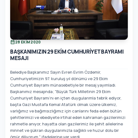
calendar_month
28 EKIM 2020
BAŞKANIMIZIN 29 EKİM CUMHURİYET BAYRAMI
MESAJI
Belediye Başkanımız Sayın Evren Evrim Özdemir,
Cumhuriyetimizin 97. kuruluş yıl dönümü ve 29 Ekim
Cumhuriyet Bayramı münasebetiyle bir mesaj yayımladı.
Başkanımız mesajında; "Büyük Türk Milletinin 29 Ekim
Cumhuriyet Bayramı’nı en içten duygularımla tebrik ediyor,
başta Gazi Mustafa Kemal Atatürk olmak üzere ülkemiz,
varlığımız ve bağımsızlığımız için canlarını feda eden bütün
şehitlerimizi ve ebediyete irtihal eden kahraman gazilerimizi
rahmetle anıyor, hayatta olan gazilerimiz ile şehit ailelerine
minnet ve şükran duygularımızla sağlıklı ve huzur dolu bir
ömür diliyorum." ifadelerine yer verdi.