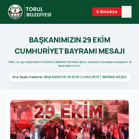
menu
E-Belediye
search
BAŞKANIMIZIN 29 EKİM
CUMHURİYET BAYRAMI MESAJI
TORUL ile ilgili BAŞKANIMIZIN 29 EKİM CUMHURİYET BAYRAMI MESAJI içeriklerini bu alandan inceleyebilir ve
takip edebilirsiniz.
Ana Sayfa
Haberler
BAŞKANIMIZIN 29 EKİM CUMHURİYET BAYRAMI MESAJI