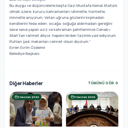
Bu duygu ve düşüncelerle başta Gazi Mustafa Kemal Atatürk
olmak üzere, kurucu kahramanları rahmetle, hürmetle,
minnetle anıyorum. Vatan uğruna gözlerini kırpmadan
kendilerini feda eden; sıcağa, soğuğa aldırmadan gereğini
seve seve yapan aziz ve kahraman şehitlerimize Cenab-ı
Allah’tan rahmet diliyor, hepsini birden tazimle yad ediyorum.
Ruhları şad, mekanları cennet olsun diyorum."
Evren Evrim Özdemir
Belediye Başkanı
Diğer Haberler
arrow_forward
TÜMÜNÜ GÖR
calendar_today
calendar_today
9 Haziran 2026
9 Haziran 2026