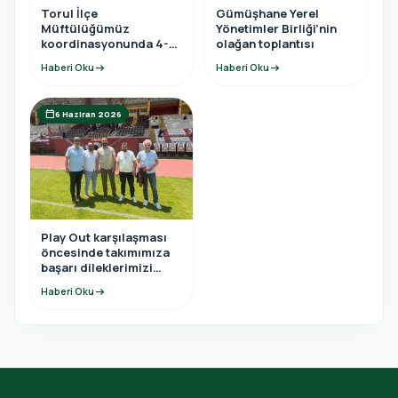
Torul İlçe
Gümüşhane Yerel
Müftülüğümüz
Yönetimler Birliği’nin
koordinasyonunda 4-6
olağan toplantısı
yaş Kur’an Kursu yıl
Haberi Oku
arrow_right_alt
Haberi Oku
arrow_right_alt
sonu programına
katıldı.
calendar_today
6 Haziran 2026
Play Out karşılaşması
öncesinde takımımıza
başarı dileklerimizi
ilettik.
Haberi Oku
arrow_right_alt