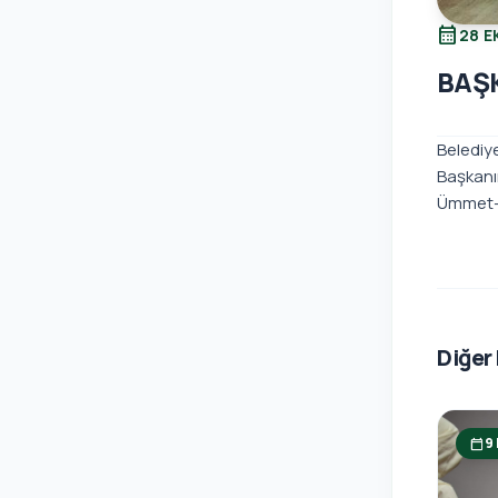
calendar_month
28 E
BAŞK
Belediye
Başkanı
Ümmet-i
Diğer
9
calendar_today