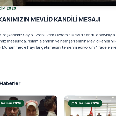
KIM 2020
ANIMIZIN MEVLİD KANDİLİ MESAJI
 Başkanımız Sayın Evren Evrim Özdemir, Mevlid Kandili dolayısıyla 
mız mesajında, "İslam aleminin ve hemşerilerimin Mevlid kandilini
 Muhammed’e hayırlar getirmesini temenni ediyorum." ifadelerine 
 Haberler
 Haziran 2026
9 Haziran 2026
calendar_today