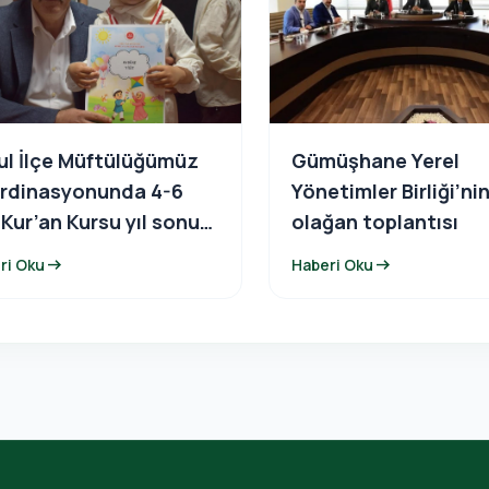
ul İlçe Müftülüğümüz
Gümüşhane Yerel
rdinasyonunda 4-6
Yönetimler Birliği’ni
 Kur’an Kursu yıl sonu
olağan toplantısı
gramına katıldı.
arrow_right_alt
arrow_right_alt
ri Oku
Haberi Oku