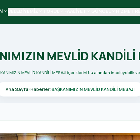
N
BELEDİYEMİZ
TORUL
FAALİYET
GÜNCEL
HİZMET R
keyboard_arrow_down
keyboard_arrow_down
keyboard_arrow_down
keyboard_arrow_down
keyboard_arrow_down
IMIZIN MEVLİD KANDİLİ
ŞKANIMIZIN MEVLİD KANDİLİ MESAJI içeriklerini bu alandan inceleyebilir ve 
Ana Sayfa
Haberler
BAŞKANIMIZIN MEVLİD KANDİLİ MESAJI