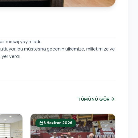
bir mesaj yayımladı.
 kutluyor, bu müstesna gecenin ülkemize, milletimize ve
yer verdi.
arrow_forward
TÜMÜNÜ GÖR
6 Haziran 2026
calendar_today