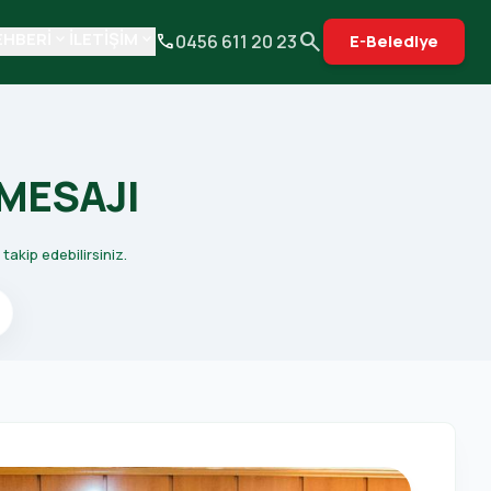
search
EHBERİ
İLETİŞİM
keyboard_arrow_down
keyboard_arrow_down
phone
0456 611 20 23
E-Belediye
 MESAJI
takip edebilirsiniz.