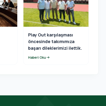
Play Out karşılaşması
n
öncesinde takımımıza
başarı dileklerimizi ilettik.
arrow_right_alt
Haberi Oku