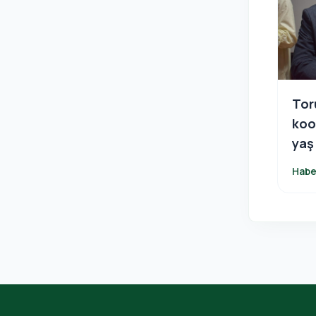
Tor
koo
yaş
pro
Habe