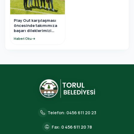
Play Out karşılaşması
öncesinde takımımıza
başarı dileklerimizi
ilettik.
Haberi Oku
arrow_right_alt
Telefon:
0456 611 20 23
Fax:
0 456 611 20 78