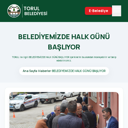
menu
E-Belediye
search
BELEDİYEMİZDE HALK GÜNÜ
BAŞLIYOR
TORUL ile ilgili BELEDİYEMİZDE HALK GÜNÜ BAŞLIYOR içeriklerini bu alandan inceleyebilir ve takip
edebilirsiniz.
Ana Sayfa
Haberler
BELEDİYEMİZDE HALK GÜNÜ BAŞLIYOR