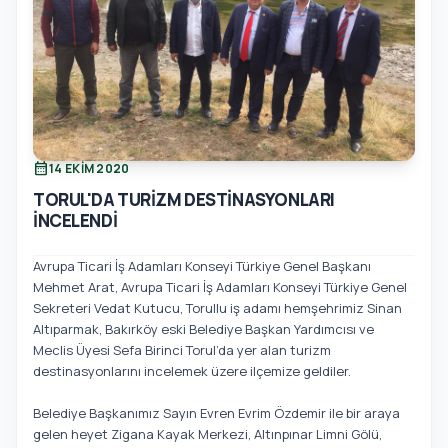
calendar_month
14 EKIM 2020
TORUL'DA TURİZM DESTİNASYONLARI
İNCELENDİ
Avrupa Ticari İş Adamları Konseyi Türkiye Genel Başkanı
Mehmet Arat, Avrupa Ticari İş Adamları Konseyi Türkiye Genel
Sekreteri Vedat Kutucu, Torullu iş adamı hemşehrimiz Sinan
Altıparmak, Bakırköy eski Belediye Başkan Yardımcısı ve
Meclis Üyesi Sefa Birinci Torul’da yer alan turizm
destinasyonlarını incelemek üzere ilçemize geldiler.
Belediye Başkanımız Sayın Evren Evrim Özdemir ile bir araya
gelen heyet Zigana Kayak Merkezi, Altınpınar Limni Gölü,