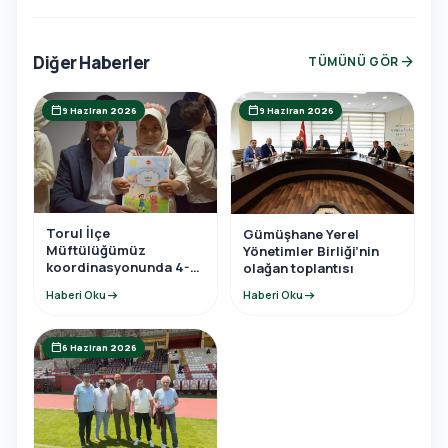
Diğer Haberler
arrow_forward
TÜMÜNÜ GÖR
calendar_today
calendar_today
9 Haziran 2026
9 Haziran 2026
Torul İlçe
Gümüşhane Yerel
Müftülüğümüz
Yönetimler Birliği’nin
koordinasyonunda 4-6
olağan toplantısı
yaş Kur’an Kursu yıl
Haberi Oku
arrow_right_alt
Haberi Oku
arrow_right_alt
sonu programına
katıldı.
calendar_today
6 Haziran 2026