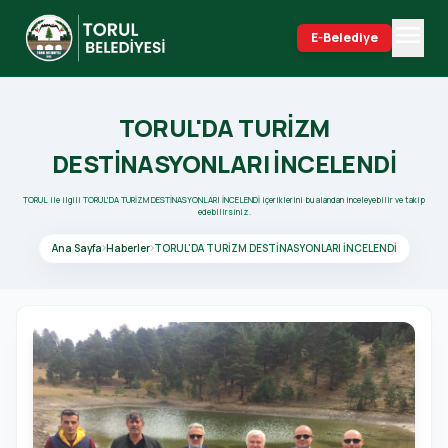
menu
E-Belediye
search
TORUL'DA TURİZM
DESTİNASYONLARI İNCELENDİ
TORUL ile ilgili TORUL'DA TURİZM DESTİNASYONLARI İNCELENDİ içeriklerini bu alandan inceleyebilir ve takip
edebilirsiniz.
Ana Sayfa
Haberler
TORUL'DA TURİZM DESTİNASYONLARI İNCELENDİ