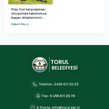
Play Out karşılaşması
öncesinde takımımıza
başarı dileklerimizi
ilettik.
Haberi Oku
arrow_right_alt
Telefon:
0456 611 20 23
Fax:
0 456 611 20 78
E-Posta:
info@torul.bel.tr